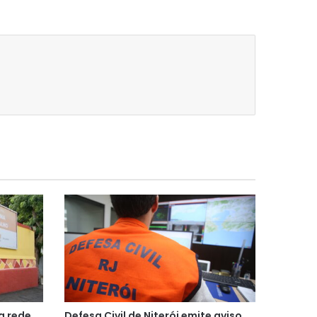
a rede
Defesa Civil de Niterói emite aviso