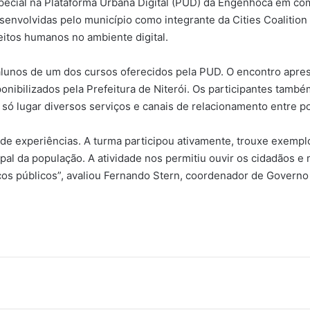
pecial na Plataforma Urbana Digital (PUD) da Engenhoca em co
desenvolvidas pelo município como integrante da Cities Coalition 
itos humanos no ambiente digital.
 alunos de um dos cursos oferecidos pela PUD. O encontro aprese
ponibilizados pela Prefeitura de Niterói. Os participantes tam
 só lugar diversos serviços e canais de relacionamento entre p
 de experiências. A turma participou ativamente, trouxe exemplo
al da população. A atividade nos permitiu ouvir os cidadãos e 
rviços públicos”, avaliou Fernando Stern, coordenador de Gover