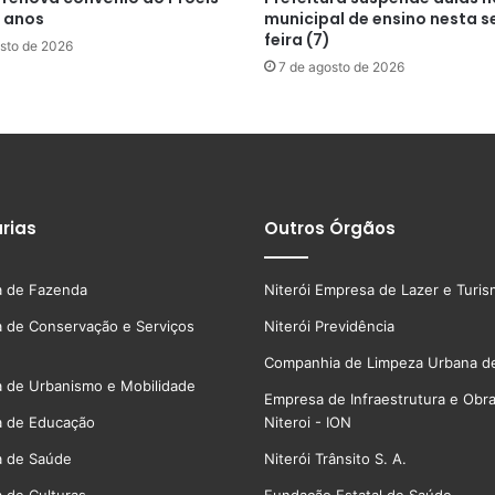
s anos
municipal de ensino nesta s
feira (7)
sto de 2026
7 de agosto de 2026
rias
Outros Órgãos
a de Fazenda
Niterói Empresa de Lazer e Turi
a de Conservação e Serviços
Niterói Previdência
Companhia de Limpeza Urbana de
a de Urbanismo e Mobilidade
Empresa de Infraestrutura e Obr
a de Educação
Niteroi - ION
a de Saúde
Niterói Trânsito S. A.