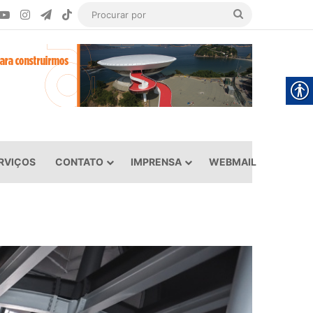
ook
YouTube
Instagram
Telegram
TikTok
Procurar
por
RVIÇOS
CONTATO
IMPRENSA
WEBMAIL