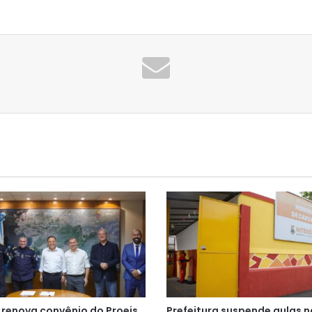
 renova convênio do Proeis
Prefeitura suspende aulas n