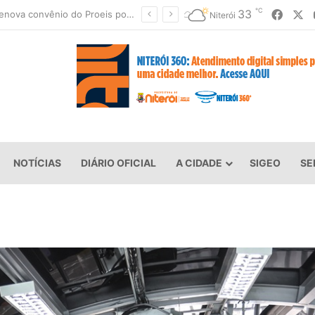
℃
Faceb
X
33
Prefeitura suspende aulas na rede municipal de ensino nesta sexta-feira (7)
Niterói
NOTÍCIAS
DIÁRIO OFICIAL
A CIDADE
SIGEO
SE