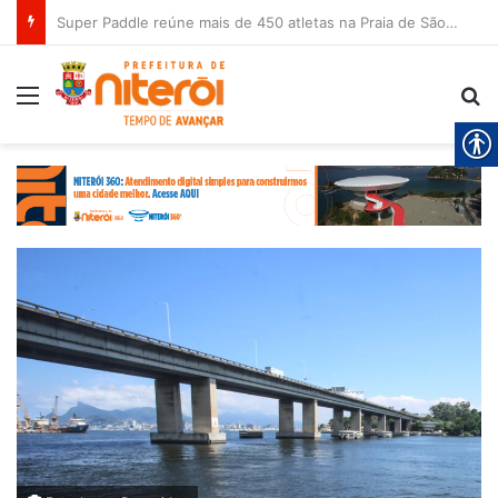
Super Paddle reúne mais de 450 atletas na Praia de São Francisco neste sábado (8)
Menu
Pr