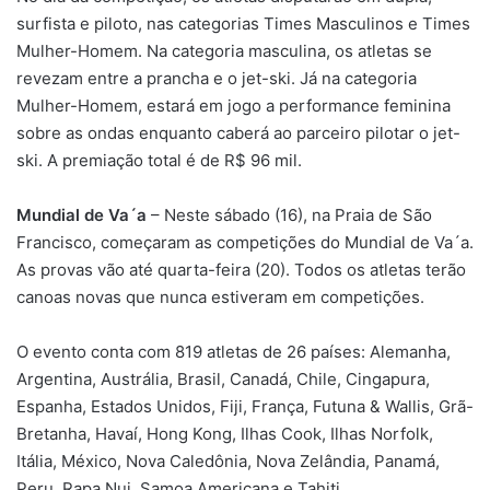
surfista e piloto, nas categorias Times Masculinos e Times
Mulher-Homem. Na categoria masculina, os atletas se
revezam entre a prancha e o jet-ski. Já na categoria
Mulher-Homem, estará em jogo a performance feminina
sobre as ondas enquanto caberá ao parceiro pilotar o jet-
ski. A premiação total é de R$ 96 mil.
Mundial de Va´a
– Neste sábado (16), na Praia de São
Francisco, começaram as competições do Mundial de Va´a.
As provas vão até quarta-feira (20). Todos os atletas terão
canoas novas que nunca estiveram em competições.
O evento conta com 819 atletas de 26 países: Alemanha,
Argentina, Austrália, Brasil, Canadá, Chile, Cingapura,
Espanha, Estados Unidos, Fiji, França, Futuna & Wallis, Grã-
Bretanha, Havaí, Hong Kong, Ilhas Cook, Ilhas Norfolk,
Itália, México, Nova Caledônia, Nova Zelândia, Panamá,
Peru, Rapa Nui, Samoa Americana e Tahiti.