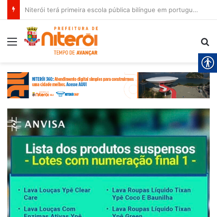
Niterói terá primeira escola pública bilíngue em português e espanhol
Menu
Pr