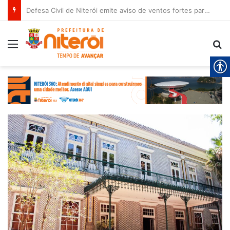
Defesa Civil de Niterói emite aviso de ventos fortes para esta sexta-feira (07)
Menu
Pr