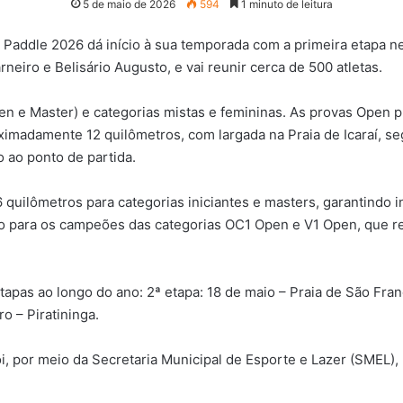
5 de maio de 2026
594
1 minuto de leitura
addle 2026 dá início à sua temporada com a primeira etapa nest
neiro e Belisário Augusto, e vai reunir cerca de 500 atletas.
en e Master) e categorias mistas e femininas. As provas Open p
roximadamente 12 quilômetros, com largada na Praia de Icaraí, 
ao ponto de partida.
uilômetros para categorias iniciantes e masters, garantindo in
o para os campeões das categorias OC1 Open e V1 Open, que re
pas ao longo do ano: 2ª etapa: 18 de maio – Praia de São Franci
ro – Piratininga.
ói, por meio da Secretaria Municipal de Esporte e Lazer (SMEL