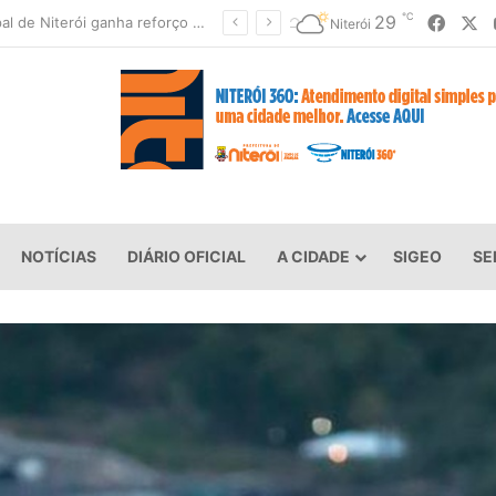
℃
Faceb
X
29
Niterói fecha parques e suspende aulas devido à previsão de ventos fortes
Niterói
NOTÍCIAS
DIÁRIO OFICIAL
A CIDADE
SIGEO
SE