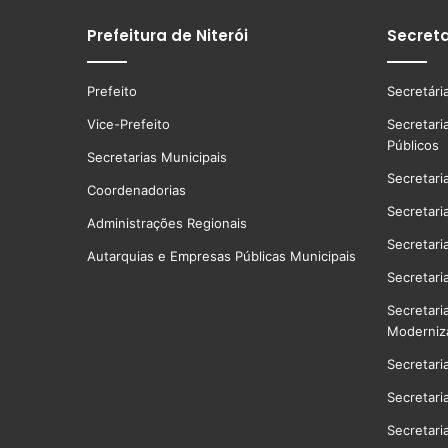
Prefeitura de Niterói
Secreta
Prefeito
Secretári
Vice-Prefeito
Secretari
Públicos
Secretarias Municipais
Secretari
Coordenadorias
Secretari
Administrações Regionais
Secretari
Autarquias e Empresas Públicas Municipais
Secretari
Secretari
Moderniz
Secretari
Secretari
Secretari