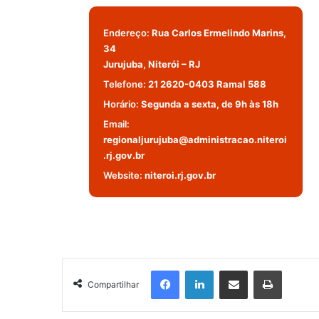
Endereço:
Rua Carlos Ermelindo Marins,
34
Jurujuba, Niterói – RJ
Telefone:
21 2620-0403 Ramal 588
Horário:
Segunda a sexta, de 9h às 18h
Email:
regionaljurujuba@administracao.niteroi
.rj.gov.br
Website:
niteroi.rj.gov.br
Facebook
Linkedin
Compartilhar via e-mail
Imprimir
Compartilhar