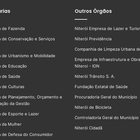
rias
Outros Órgãos
a de Fazenda
Niterói Empresa de Lazer e Turi
a de Conservação e Serviços
Niterói Previdência
Companhia de Limpeza Urbana de
a de Urbanismo e Mobilidade
Empresa de Infraestrutura e Obr
a de Educação
Niteroi - ION
a de Saúde
Niterói Trânsito S. A.
a de Culturas
Fundação Estatal de Saúde
a de Planejamento, Orçamento e
Procuradoria Geral do Município
ação da Gestão
Niterói de Bicicleta
a de Esporte e Lazer
Controladoria Geral do Município
a da Mulher
Niterói Cidadã
a de Defesa do Consumidor