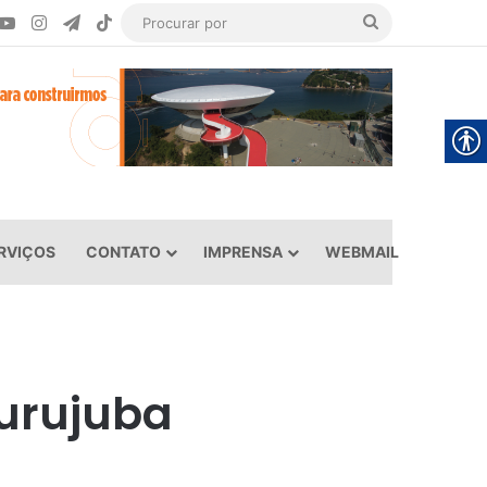
ook
YouTube
Instagram
Telegram
TikTok
Procurar
por
RVIÇOS
CONTATO
IMPRENSA
WEBMAIL
Jurujuba