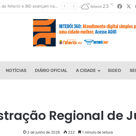
℃
Faceb
X
23
Prefeitura de Niterói e BID avançam na implementação do Programa Vida Nova no Morro
Niterói
NOTÍCIAS
DIÁRIO OFICIAL
A CIDADE
SIGEO
SE
tração Regional de 
3 de junho de 2026
232
1 minuto de leitura