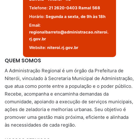
Telefone:
21 2620-0403 Ramal 568
Horário:
Segunda a sexta, de 9h às 18h
Email:
regionalbarreto@administracao.niteroi.
rj.gov.br
Website:
niteroi.rj.gov.br
QUEM SOMOS
A Administração Regional é um órgão da Prefeitura de
Niterói, vinculado à Secretaria Municipal de Administração,
que atua como ponte entre a população e o poder público.
Recebe, acompanha e encaminha demandas da
comunidade, apoiando a execução de serviços municipais,
ações de zeladoria e melhorias urbanas. Seu objetivo é
promover uma gestão mais próxima, eficiente e alinhada
às necessidades de cada região.