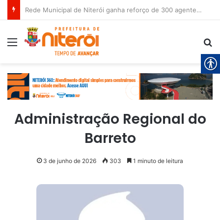
Rede Municipal de Niterói ganha reforço de 300 agentes de apoio escolar
Menu
Pr
Administração Regional do
Barreto
3 de junho de 2026
303
1 minuto de leitura