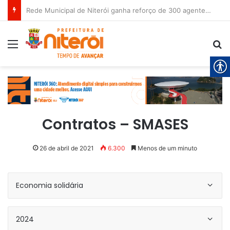
Rede Municipal de Niterói ganha reforço de 300 agentes de apoio escolar
Menu
Pr
Contratos – SMASES
26 de abril de 2021
6.300
Menos de um minuto
Economia solidária
2024