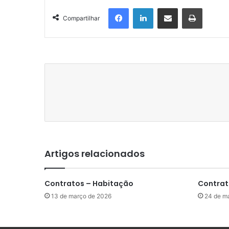
Facebook
Linkedin
Compartilhar via e-mail
Imprimir
Compartilhar
Artigos relacionados
Contratos – Habitação
Contrat
13 de março de 2026
24 de m