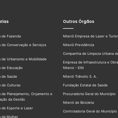
rias
Outros Órgãos
a de Fazenda
Niterói Empresa de Lazer e Turi
a de Conservação e Serviços
Niterói Previdência
Companhia de Limpeza Urbana de
a de Urbanismo e Mobilidade
Empresa de Infraestrutura e Obr
a de Educação
Niteroi - ION
a de Saúde
Niterói Trânsito S. A.
a de Culturas
Fundação Estatal de Saúde
a de Planejamento, Orçamento e
Procuradoria Geral do Município
ação da Gestão
Niterói de Bicicleta
a de Esporte e Lazer
Controladoria Geral do Município
a da Mulher