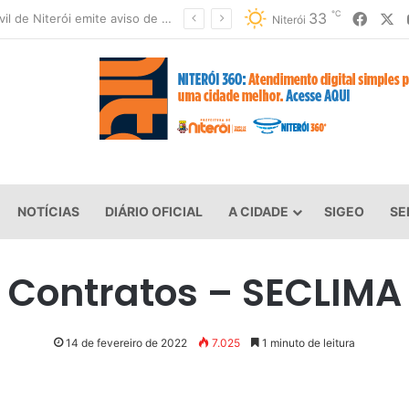
℃
Faceb
X
33
Defesa Civil de Niterói emite aviso de ventos fortes para esta sexta-feira (07)
Niterói
NOTÍCIAS
DIÁRIO OFICIAL
A CIDADE
SIGEO
SE
Contratos – SECLIMA
14 de fevereiro de 2022
7.025
1 minuto de leitura