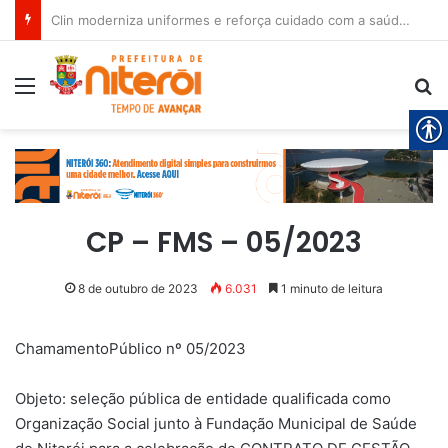
Clin moderniza uniformes e reforça cuidado com a saúde dos garis
Menu
Pr
CP – FMS – 05/2023
8 de outubro de 2023
6.031
1 minuto de leitura
ChamamentoPúblico nº 05/2023
Objeto: seleção pública de entidade qualificada como
Organização Social junto à Fundação Municipal de Saúde