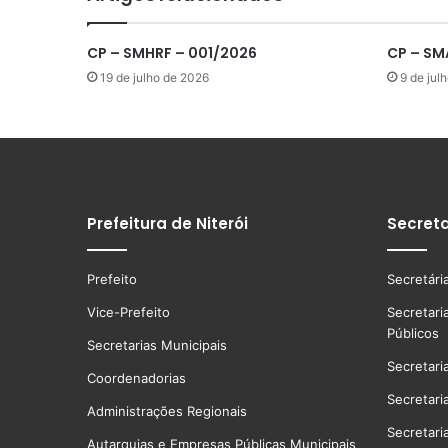
CP – SMHRF – 001/2026
CP – SM
19 de julho de 2026
9 de jul
Prefeitura de Niterói
Secreta
Prefeito
Secretári
Vice-Prefeito
Secretari
Públicos
Secretarias Municipais
Secretari
Coordenadorias
Secretari
Administrações Regionais
Secretari
Autarquias e Empresas Públicas Municipais