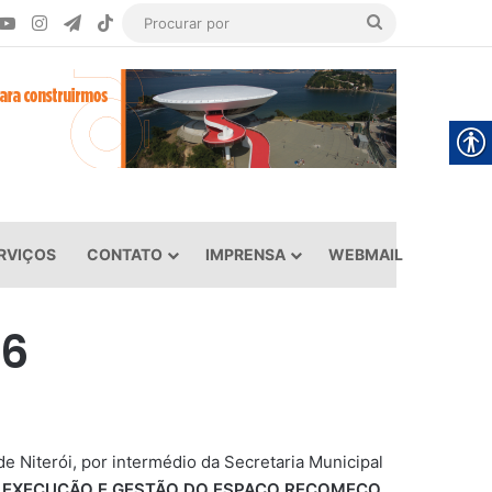
ook
YouTube
Instagram
Telegram
TikTok
Procurar
por
RVIÇOS
CONTATO
IMPRENSA
WEBMAIL
26
e Niterói, por intermédio da Secretaria Municipal
 EXECUÇÃO E GESTÃO DO ESPAÇO RECOMEÇO,