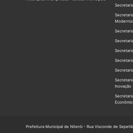
Secretari
Secretari
Moderniz
Secretari
Secretari
Secretari
Secretari
Secretari
Secretari
Inovação
Secretari
Econômico
Prefeitura Municipal de Niterói
- Rua Visconde de Sepetiba