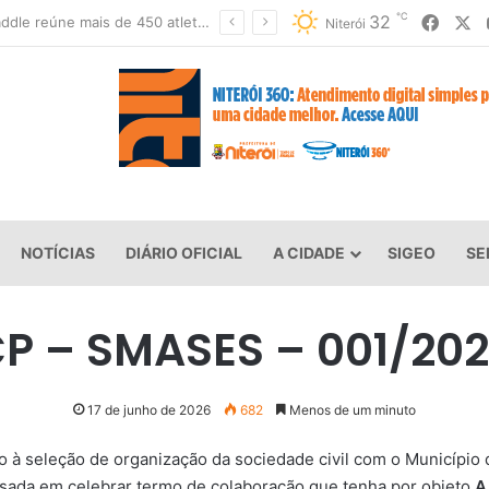
℃
Faceb
X
32
Super Paddle reúne mais de 450 atletas na Praia de São Francisco neste sábado (8)
Niterói
NOTÍCIAS
DIÁRIO OFICIAL
A CIDADE
SIGEO
SE
P – SMASES – 001/20
17 de junho de 2026
682
Menos de um minuto
 à seleção de organização da sociedade civil com o Município d
essada em celebrar termo de colaboração que tenha por objeto
A