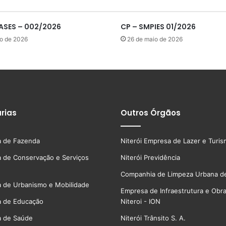
ASES – 002/2026
CP – SMPIES 01/2026
ho de 2026
26 de maio de 2026
rias
Outros Órgãos
a de Fazenda
Niterói Empresa de Lazer e Turi
a de Conservação e Serviços
Niterói Previdência
Companhia de Limpeza Urbana de
a de Urbanismo e Mobilidade
Empresa de Infraestrutura e Obr
a de Educação
Niteroi - ION
a de Saúde
Niterói Trânsito S. A.