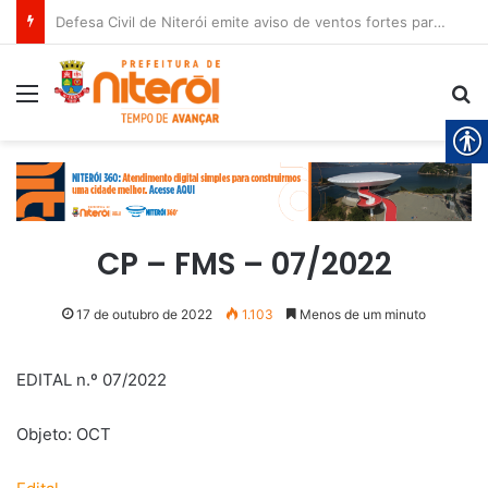
Defesa Civil de Niterói emite aviso de ventos fortes para esta sexta-feira (07)
Menu
Pr
CP – FMS – 07/2022
17 de outubro de 2022
1.103
Menos de um minuto
EDITAL n.º 07/2022
Objeto: OCT