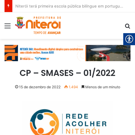
Niterói terá primeira escola pública bilíngue em português e espanhol
Menu
Pr
CP – SMASES – 01/2022
15 de dezembro de 2022
1.494
Menos de um minuto