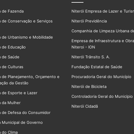
a de Fazenda
Niterói Empresa de Lazer e Turi
a de Conservação e Serviços
Niterói Previdência
Companhia de Limpeza Urbana de
a de Urbanismo e Mobilidade
Empresa de Infraestrutura e Obr
a de Educação
Niteroi - ION
a de Saúde
Niterói Trânsito S. A.
a de Culturas
Fundação Estatal de Saúde
a de Planejamento, Orçamento e
Procuradoria Geral do Município
ação da Gestão
Niterói de Bicicleta
a de Esporte e Lazer
Controladoria Geral do Município
a da Mulher
Niterói Cidadã
a de Defesa do Consumidor
a Municipal de Governo
a do Clima