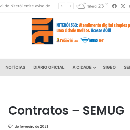
℃
Faceb
X
23
Defesa Civil de Niterói emite aviso de ventos fortes para esta sexta-feira (07)
Niterói
NOTÍCIAS
DIÁRIO OFICIAL
A CIDADE
SIGEO
SE
Contratos – SEMUG
1 de fevereiro de 2021