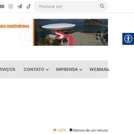
ook
YouTube
Instagram
Telegram
TikTok
Procurar
por
RVIÇOS
CONTATO
IMPRENSA
WEBMAIL
1.975
Menos de um minuto