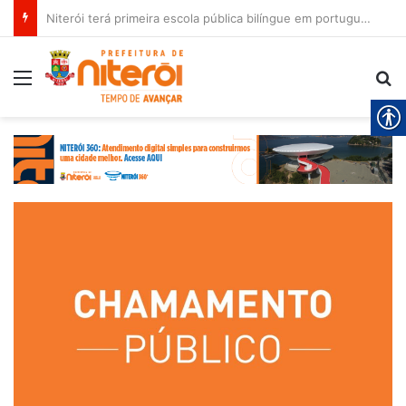
Niterói terá primeira escola pública bilíngue em português e espanhol
Menu
Pr