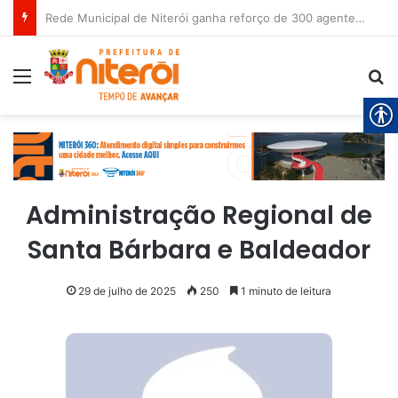
Rede Municipal de Niterói ganha reforço de 300 agentes de apoio escolar
Menu
Pr
Administração Regional de
Santa Bárbara e Baldeador
29 de julho de 2025
250
1 minuto de leitura