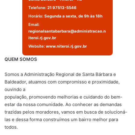
Telefone:
21 97513-5546
Horário:
Segunda a sexta, de 9h às 18h
Email:
regionalsantabarbara@administracao.n
iteroi.rj.gov.br
Website:
www.niteroi.rj.gov.br
QUEM SOMOS
Somos a Administração Regional de Santa Bárbara e
Baldeador, atuamos com compromisso e proximidade,
ouvindo a
população, promovendo melhorias e cuidando do bem-
estar da nossa comunidade. Ao conhecer as demandas
trazidas pelos moradores, vamos em busca de solucioná-
las e dessa forma construímos um bairro melhor para
todos.